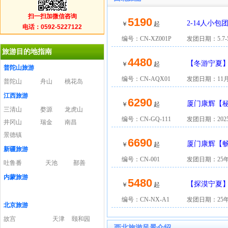
扫一扫加微信咨询
5190
2-14人小包
￥
起
电话：0592-5227122
编号：CN-XZ001P
发团日期：5.7-5
旅游目的地指南
4480
【冬游宁夏】
￥
起
普陀山旅游
编号：CN-AQX01
发团日期：11月10/
普陀山
舟山
桃花岛
江西旅游
6290
厦门康辉【秘
￥
起
三清山
婺源
龙虎山
编号：CN-GQ-111
发团日期：202
井冈山
瑞金
南昌
景德镇
6690
厦门康辉【畅
￥
起
新疆旅游
编号：CN-001
发团日期：25年
吐鲁番
天池
鄯善
内蒙旅游
5480
【探漠宁夏】
￥
起
编号：CN-NX-A1
发团日期：25年
北京旅游
故宫
天津
颐和园
西北旅游风景介绍