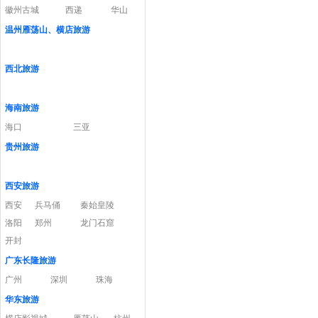
徽州古城
西递
华山
温州雁荡山、横店旅游
西北旅游
海南旅游
海口
三亚
贵州旅游
西安旅游
西安
兵马俑
秦始皇陵
洛阳
郑州
龙门石窟
开封
广东长隆旅游
广州
深圳
珠海
华东旅游