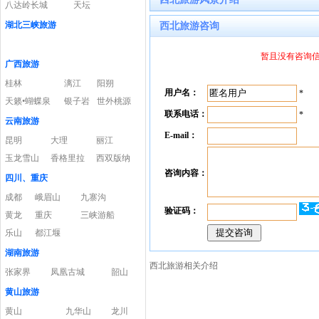
八达岭长城
天坛
湖北三峡旅游
西北旅游咨询
暂且没有咨询信息
广西旅游
桂林
漓江
阳朔
用户名：
*
天籁•蝴蝶泉
银子岩
世外桃源
联系电话：
*
云南旅游
E-mail：
昆明
大理
丽江
玉龙雪山
香格里拉
西双版纳
咨询内容：
四川、重庆
成都
峨眉山
九寨沟
验证码：
黄龙
重庆
三峡游船
乐山
都江堰
湖南旅游
西北旅游相关介绍
张家界
凤凰古城
韶山
黄山旅游
黄山
九华山
龙川