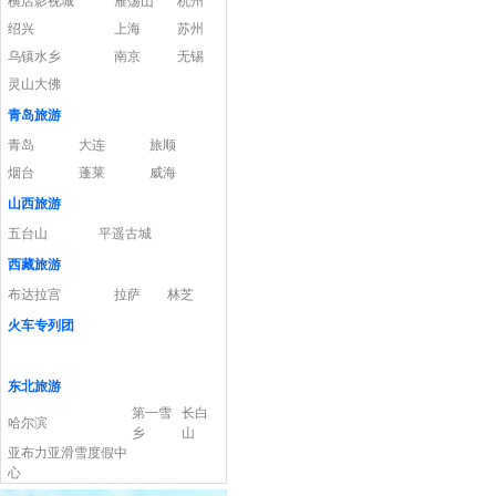
横店影视城
雁荡山
杭州
绍兴
上海
苏州
乌镇水乡
南京
无锡
灵山大佛
青岛旅游
青岛
大连
旅顺
烟台
蓬莱
威海
山西旅游
五台山
平遥古城
西藏旅游
布达拉宫
拉萨
林芝
火车专列团
东北旅游
第一雪
长白
哈尔滨
乡
山
亚布力亚滑雪度假中
心