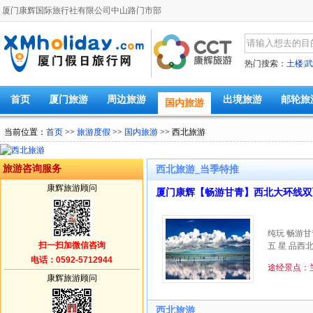
厦门康辉国际旅行社有限公司中山路门市部
热门搜索：
土楼
|
武
首页
厦门旅游
周边旅游
出境旅游
邮轮旅
国内旅游
当前位置：
首页
>>
旅游度假
>>
国内旅游
>> 西北旅游
旅游咨询服务
西北旅游_当季特推
康辉旅游顾问
厦门康辉【畅游甘青】西北大环线双飞
纯玩 畅游甘
扫一扫加微信咨询
五 星 品西
电话：0592-5712944
途经景点：
康辉旅游顾问
西北旅游