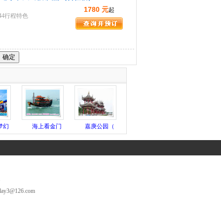
1780 元
起
944行程特色
梦幻
海上看金门
嘉庚公园（
1
3@126.com