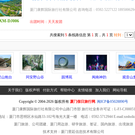
厦门康辉国际旅行社有限公司 咨询电话：0592-5227122 18950062
XM-DJ006
出团时间：天天发团
共搜索到
5
条线路信息
第
1
页，共
1
页
转到：
里山炮台
同安野山谷
园博苑
闽南神韵
观音山
关于我们
-
版权声明
-
付款方式
-
帮助中心
-
友情链接
-
加入我们
-
网站导航
Copyright © 2004-2026 版权所有
厦门假日旅行网
.
闽ICP备05028890号
厦门康辉国际旅行社有限公司中山路门市部 旅行社业务许可证：L-FJ-CJ0005
址：厦门市思明区水仙路33-102号海光大厦一楼 电话：0592-5712944 E-mail:xmholiday
厦门旅游、公司团建、厦门周边游、研学旅游、签证、国内旅游、出境旅游
技术支持：厦门昱廷信息技术有限公司