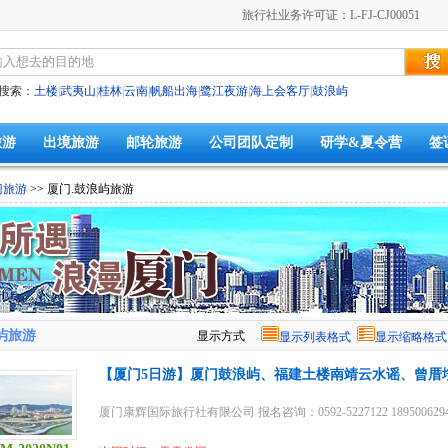
旅行社业务许可证：L-FJ-CJ00051
搜索：
土楼
|
武夷山
|
桂林
|
云南
|
帆船出海
|
鹭江夜游
|
海上会客厅
|
鼓浪屿
旅游
出境旅游
邮轮旅游
公司团队定制
研学&夏令营
签
门旅游
>> 厦门.鼓浪屿旅游
屿旅游
显示方式
显示列表格式
显示缩略格式
【厦门5日游】厦门鼓浪屿、福建土楼南靖云水谣、曾厝垵
厦门康辉国际旅行社有限公司 报名咨询：0592-5227122 18950062