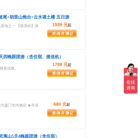
波尾+胡里山炮台+云水谣土楼 五日游
1599 元
起
圣地之一 【鼓浪屿】体
五天四晚跟团游（含住宿、接送机）
1788 元
起
格更优惠。
680 元
起
为厦门市内酒店 ★寻浪
武夷山5天4晚跟团游（含住宿）