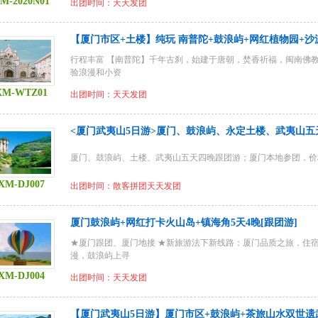
M-2020N01
出团时间：天天发团
【厦门市区+土楼】纯玩 南普陀+鼓浪屿+网红植物园+沙
行程丰富 【南普陀】千年古刹，始建于唐朝，焚香祈福，闽南佛教
验浪漫和小资
XM-WTZ01
出团时间：天天发团
<厦门武夷山5日游>厦门、鼓浪屿、永定土楼、武夷山
厦门、鼓浪屿、土楼、武夷山五天四晚跟团游；厦门本地参团，价
XM-DJ007
出团时间：散客拼团天天发团
厦门鼓浪屿+网红打卡火山岛+镇海角5天4晚[跟团游]
★厦门跟团、厦门地接 ★新旅游法下新线路：厦门品质之旅，住宿
漫，鼓浪屿上寻
XM-DJ004
出团时间：天天发团
【厦门武夷山5日游】厦门市区+鼓浪屿+茶旅山水双世遗