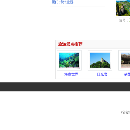
厦门.漳州旅游
编号：
旅游景点推荐
海底世界
日光岩
胡
报名地