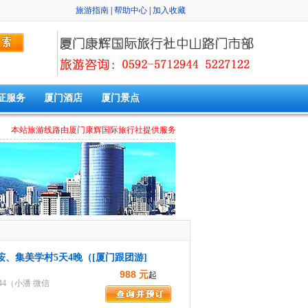
旅游指南
|
帮助中心
|
加入收藏
证服务
厦门酒店
厦门景点
本站旅游线路由厦门康辉国际旅行社提供服务
、集美学村5天4晚（[厦门跟团游]
988 元
起
944（小潘 微信